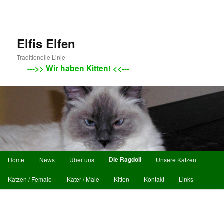
Elfis Elfen
Traditionelle Linie
--->> Wir haben Kitten! <<---
Main menu
Die Ragdoll
Home
News
Über uns
Unsere Katzen
Skip to primary content
Skip to secondary content
Katzen / Female
Kater / Male
Kitten
Kontakt
Links