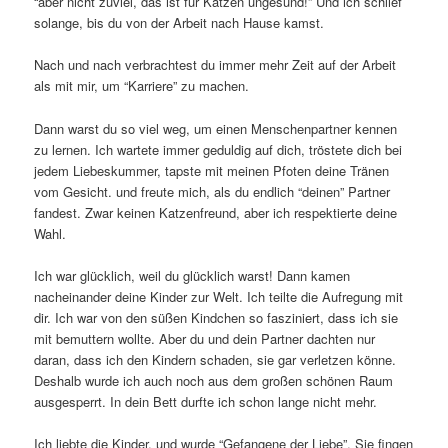
“aber nicht zuviel, das ist für Katzen ungesund!” Und ich schlief
solange, bis du von der Arbeit nach Hause kamst.
Nach und nach verbrachtest du immer mehr Zeit auf der Arbeit
als mit mir, um “Karriere” zu machen.
Dann warst du so viel weg, um einen Menschenpartner kennen
zu lernen. Ich wartete immer geduldig auf dich, tröstete dich bei
jedem Liebeskummer, tapste mit meinen Pfoten deine Tränen
vom Gesicht. und freute mich, als du endlich “deinen” Partner
fandest. Zwar keinen Katzenfreund, aber ich respektierte deine
Wahl.
Ich war glücklich, weil du glücklich warst! Dann kamen
nacheinander deine Kinder zur Welt. Ich teilte die Aufregung mit
dir. Ich war von den süßen Kindchen so fasziniert, dass ich sie
mit bemuttern wollte. Aber du und dein Partner dachten nur
daran, dass ich den Kindern schaden, sie gar verletzen könne.
Deshalb wurde ich auch noch aus dem großen schönen Raum
ausgesperrt. In dein Bett durfte ich schon lange nicht mehr.
Ich liebte die Kinder, und wurde “Gefangene der Liebe”. Sie fingen