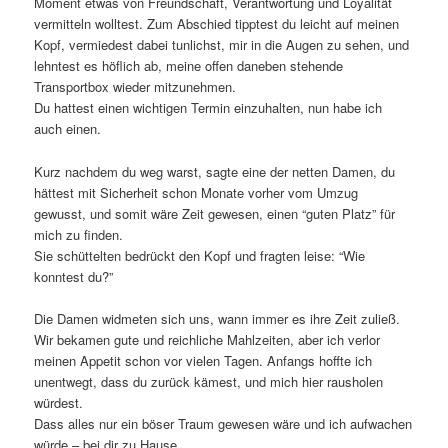
Moment etwas von Freundschaft, Verantwortung und Loyalität
vermitteln wolltest. Zum Abschied tipptest du leicht auf meinen
Kopf, vermiedest dabei tunlichst, mir in die Augen zu sehen, und
lehntest es höflich ab, meine offen daneben stehende
Transportbox wieder mitzunehmen.
Du hattest einen wichtigen Termin einzuhalten, nun habe ich
auch einen.
Kurz nachdem du weg warst, sagte eine der netten Damen, du
hättest mit Sicherheit schon Monate vorher vom Umzug
gewusst, und somit wäre Zeit gewesen, einen “guten Platz” für
mich zu finden.
Sie schüttelten bedrückt den Kopf und fragten leise: “Wie
konntest du?”
Die Damen widmeten sich uns, wann immer es ihre Zeit zuließ.
Wir bekamen gute und reichliche Mahlzeiten, aber ich verlor
meinen Appetit schon vor vielen Tagen. Anfangs hoffte ich
unentwegt, dass du zurück kämest, und mich hier rausholen
würdest.
Dass alles nur ein böser Traum gewesen wäre und ich aufwachen
würde – bei dir zu Hause.